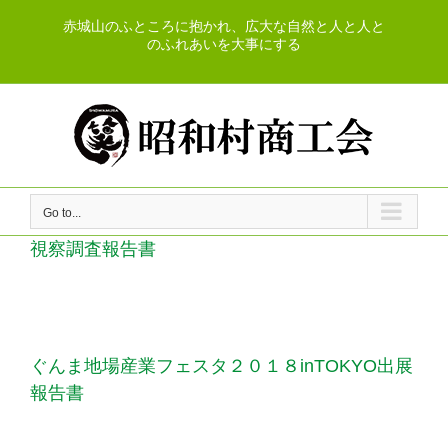
Skip
赤城山のふところに抱かれ、広大な自然と人と人と
to
のふれあいを大事にする
content
Go to...
視察調査報告書
ぐんま地場産業フェスタ２０１８inTOKYO出展
報告書