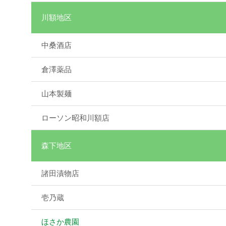
川額地区
中桑酒店
倉澤薬品
山本製麺
ローソン昭和川額店
森下地区
諸田漬物店
壱乃蔵
ほさか農園