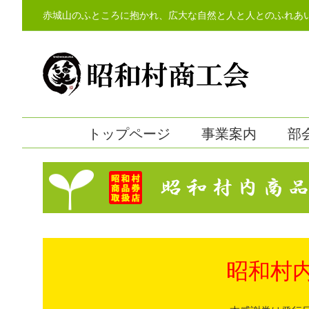
Skip
赤城山のふところに抱かれ、広大な自然と人と人とのふれあ
to
content
トップページ
事業案内
部
昭和村内商品
昭和村