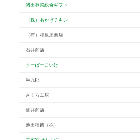
諸田葬祭総合ギフト
（株）あかぎチキン
（有）和泉屋商店
石井商店
すーぱーこいけ
半九郎
さくら工房
涌井商店
池田種苗（株）
美容室 オレンジ