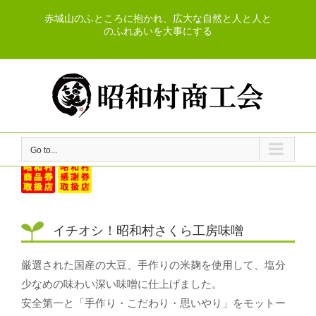
Skip
赤城山のふところに抱かれ、広大な自然と人と人と
to
のふれあいを大事にする
content
Go to...
イチオシ！昭和村さくら工房味噌
厳選された国産の大豆、手作りの米麹を使用して、塩分
少なめの味わい深い味噌に仕上げました。
安全第一と「手作り・こだわり・思いやり」をモットー