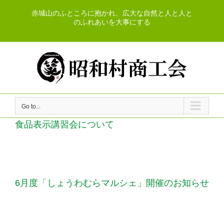
Skip
赤城山のふところに抱かれ、広大な自然と人と人と
to
のふれあいを大事にする
content
Go to...
食品表示講習会について
6月度「しょうわむらマルシェ」開催のお知らせ